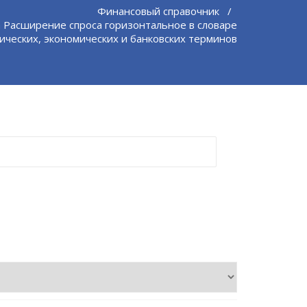
Финансовый справочник
/
 Расширение спроса горизонтальное в словаре
ческих, экономических и банковских терминов