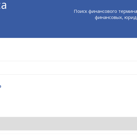
са
Поиск финансового термина
финансовых, юриди
е