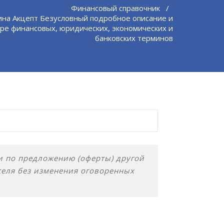
Финансовый справочник
/
ина Акцепт Безусловный подробное описание и
ре финансовых, юридических, экономических и
банковских терминов
ки по предложению (оферты) другой
селя без изменения оговоренных