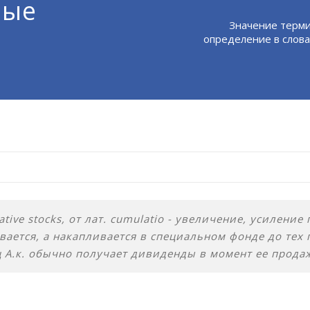
ные
Значение терми
определение в слова
ative stocks, от лат. cumulatio - увеличение, усилен
ается, а накапливается в специальном фонде до тех 
А.к. обычно получает дивиденды в момент ее прода