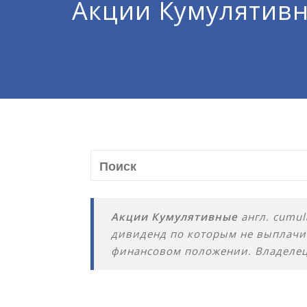
Акции Кумулятив
Акции Кумулятивные
англ. cumul
дивиденд по которым не выплачив
финансовом положении. Владелец 