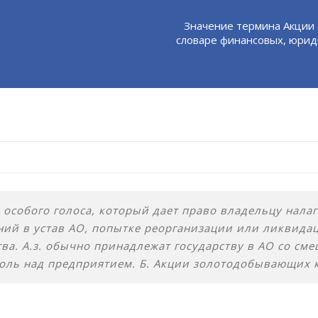
Значение термина Акции
словаре финансовых, юрид
 особого голоса, который дает право владельцу нала
ий в устав АО, попытке реорганизации или ликвидаци
а. А.з. обычно принадлежат государству в АО со см
роль над предприятием. Б. Акции золотодобывающих 