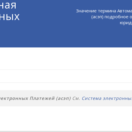
ная
Значение термина Автом
нных
(асэп) подробное 
юриди
ектронных Платежей (асэп)
См.
Система электронны