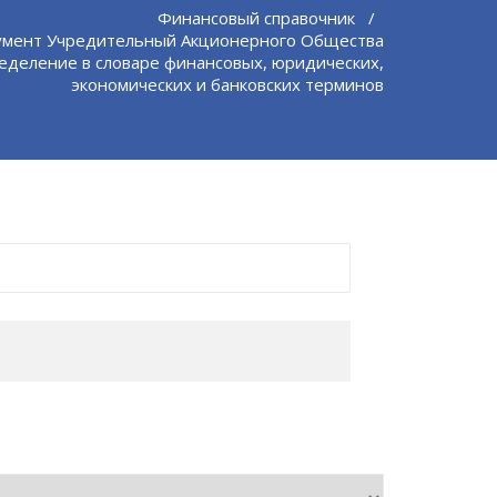
Финансовый справочник
/
умент Учредительный Акционерного Общества
еделение в словаре финансовых, юридических,
экономических и банковских терминов