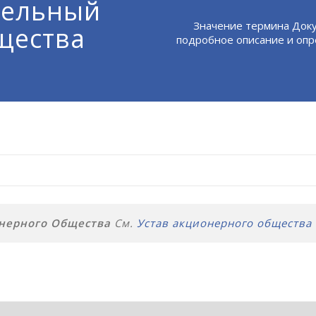
тельный
Значение термина Док
щества
подробное описание и опр
нерного Общества
См.
Устав акционерного общества