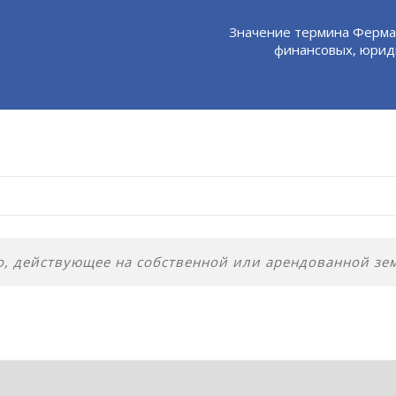
Значение термина Ферма
финансовых, юриди
о, действующее на собственной или арендованной зе