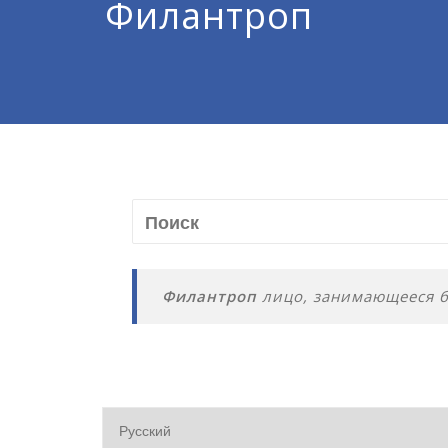
Филантроп
Филантроп
лицо, занимающееся б