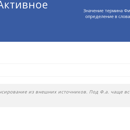
Активное
Значение термина Фи
определение в слова
сирование из внешних источников. Под Ф.а. чаще вс