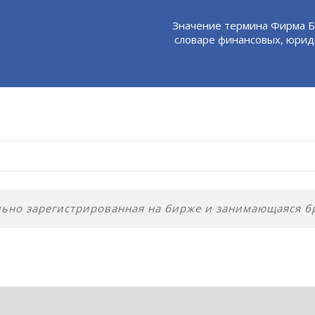
Значение термина Фирма Б
словаре финансовых, юрид
но зарегистрированная на бирже и занимающаяся б