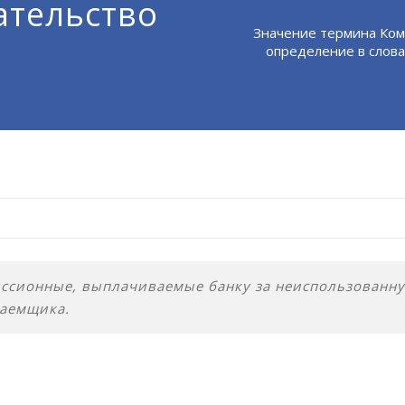
ательство
Значение термина Ком
определение в слова
ссионные, выплачиваемые банку за неиспользованну
заемщика.