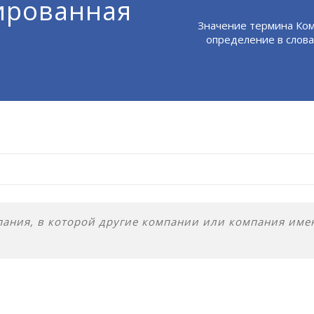
ированная
Значение термина Ком
определение в слова
ания, в которой другие компании или компания име