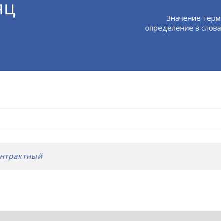
яц
Значение терм
определение в слова
онтрактный