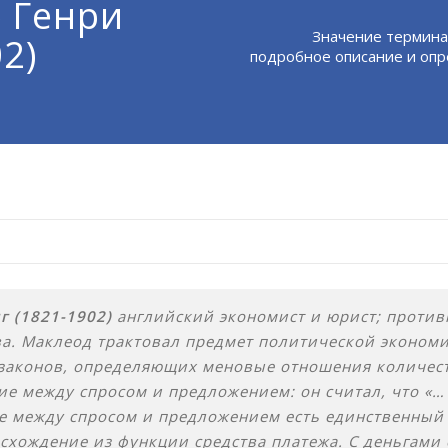
) Генри
Значение термина
2)
подробное описание и опр
г (1821-1902)
английский экономист и юрист; против
а. Маклеод трактовал предмет политической экономи
 законов, определяющих меновые отношения количес
ие между спросом и предложением: он считал, что «…
е между спросом и предложением есть единственный 
схождение из функции средства платежа. С деньгами 