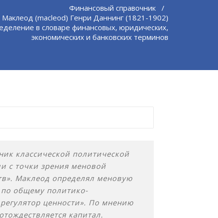
Финансовый справочник
/
 Маклеод (macleod) Генри Даннинг (1821-1902)
еделение в словаре финансовых, юридических,
экономических и банковских терминов
ник классической политической
и с точки зрения меновой
тв». Маклеод определял меновую
 по общему политико-
регулятор ценности». По мнению
отождествляется капитал.