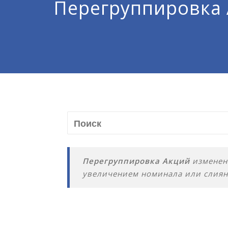
Перегруппировка
Перегруппировка Акций
изменени
увеличением номинала или слиян