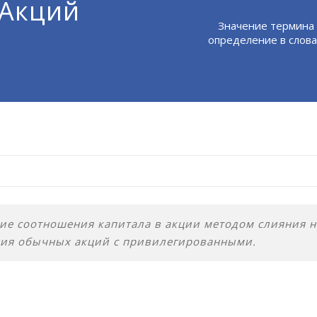
 Акций
Значение термина
определение в слова
е соотношения капитала в акции методом слияния не
ия обычных акций с привилегированными.