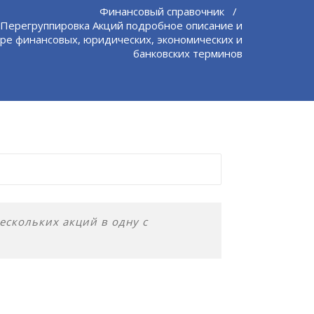
Финансовый справочник
/
 Перегруппировка Акций подробное описание и
ре финансовых, юридических, экономических и
банковских терминов
скольких акций в одну с