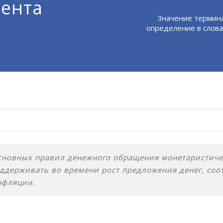
ента
Значение термина
определение в слова
сновных правил денежного обращения монетаристичес
оддерживать во времени рост предложения денег, со
нфляции.