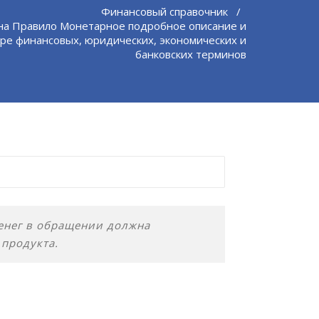
Финансовый справочник
/
на Правило Монетарное подробное описание и
ре финансовых, юридических, экономических и
банковских терминов
енег в обращении должна
 продукта.