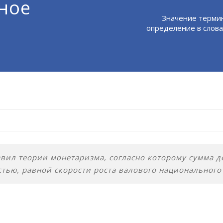
ное
Значение терми
определение в слова
вил теории монетаризма, согласно которому сумма д
стью, равной скорости роста валового национального