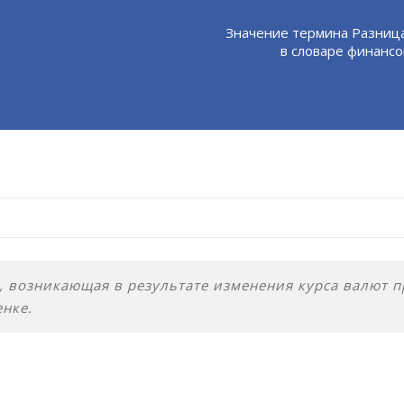
Значение термина Разница
в словаре финансо
, возникающая в результате изменения курса валют 
нке.