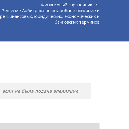
Финансовый справочник
/
а Решение Арбитражное подробное описание и
ре финансовых, юридических, экономических и
банковских терминов
 если не была подана апелляция.