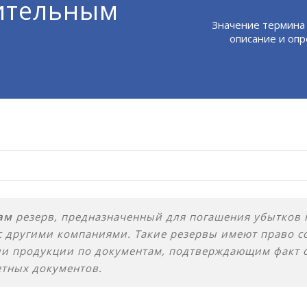
ительным
Значение термина
описание и опр
ам
резерв, предназначенный для погашения убытков 
с другими компаниями. Такие резервы имеют право с
ии продукции по документам, подтверждающим факт 
етных документов.