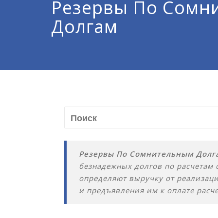
Резервы По Сомн
Долгам
Резервы По Сомнительным Долг
безнадежных долгов по расчетам 
определяют выручку от реализац
и предъявления им к оплате расч