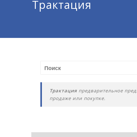
Трактация
Трактация
предварительное предл
продаже или покупке.