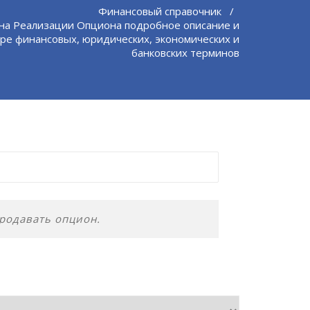
Финансовый справочник
/
на Реализации Опциона подробное описание и
ре финансовых, юридических, экономических и
банковских терминов
родавать опцион.