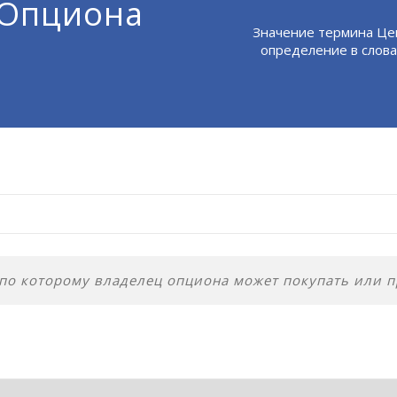
 Опциона
Значение термина Це
определение в слова
 по которому владелец опциона может покупать или п