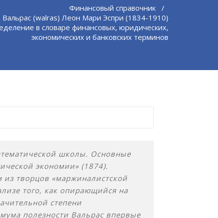
Финансовый справочник
/
Вальрас (walras) Леон Мари Эспри (1834-1910)
еделение в словаре финансовых, юридических,
экономических и банковских терминов
атематической школы. Основные
ической экономии» (1874).
м из творцов «маржиналистской
ализе того, как опирающийся на
начительной степени
мума полезности Вальрас впервые