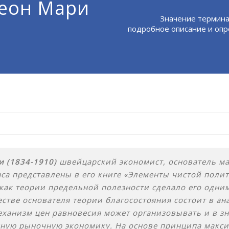
Леон Мари
Значение термина 
подробное описание и опр
и (1834-1910)
швейцарский экономист, основатель м
са представлены в его книге «Элементы чистой полит
как теории предельной полезности сделало его одни
стве основателя теории благосостояния состоит в ан
ханизм цен равновесия может организовывать и в з
ную рыночную экономику. На основе принципа макси