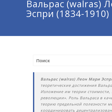
Вальрас (walras) 
Эспри (1834-1910)
Вальрас (walras) Леон Мари Эспр
теоретические достижения Вальра
Изложение им теории стоимости, 
революции». Роль Вальраса в каче
теорию предельной полезности ме
координировать децентрализован