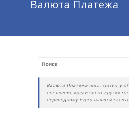
Валюта Платежа
Валюта Платежа
англ. currency 
погашение кредитов от других гос
переводному курсу валюты сделки