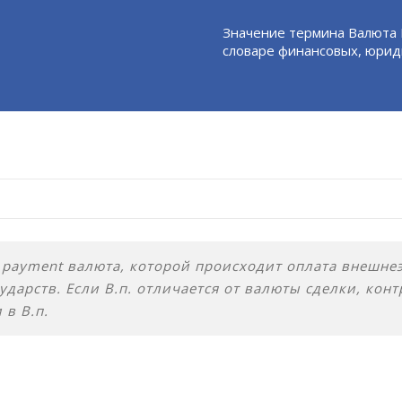
Значение термина Валюта 
словаре финансовых, юрид
of payment валюта, которой происходит оплата внешн
ударств. Если В.п. отличается от валюты сделки, конт
 в В.п.