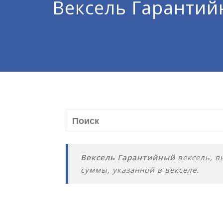
Вексель Гаранти
Вексель Гарантийный
вексель, в
суммы, указанной в векселе.