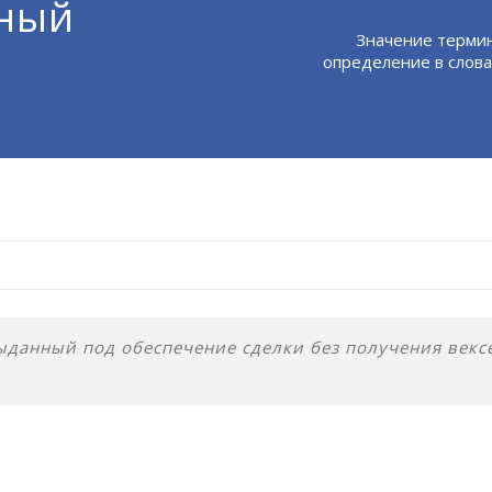
йный
Значение термин
определение в слова
ыданный под обеспечение сделки без получения векс