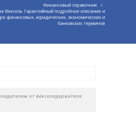
Финансовый справочник
/
а Вексель Гарантийный подробное описание и
ре финансовых, юридических, экономических и
банковских терминов
еледателем от векселедержателя