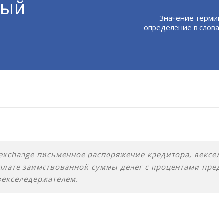
ный
Значение терми
определение в слова
of exchange письменное распоряжение кредитора, вексе
плате заимствованной суммы денег с процентами пред
векселедержателем.