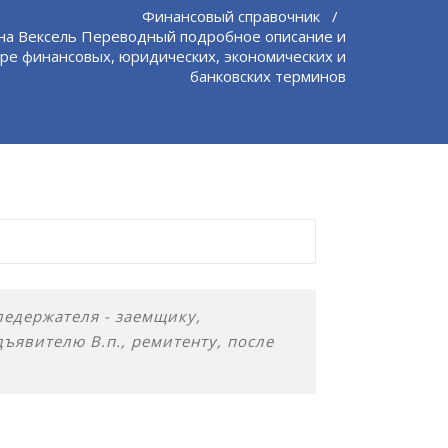
Финансовый справочник
/
на Вексель Переводный подробное описание и
ре финансовых, юридических, экономических и
банковских терминов
ледержателя - заемщику,
ъявителю В.п., ремитенту, после