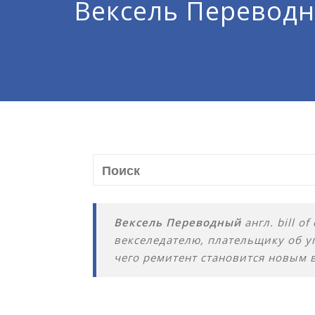
Вексель Перевод
Вексель Переводный
англ. bill 
векселедателю, плательщику об у
чего ремитент становится новым 