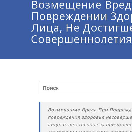
Возмещение Вред
Повреждении Здо
Лица, Не Достигш
Совершеннолетия
Возмещение Вреда При Поврежд
повреждения здоровья несовершенн
лицо, ответственное за причинен
достижении малолетним потерпевш