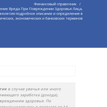
Финансовый справочник
/
ение Вреда При Повреждении Здоровья Лица,
нолетия подробное описание и определение в
ических, экономических и банковских терминов
тия
в случае увечья или иного
имеющего заработка (дохода),
овреждением здоровья. По
вершеннолетнему в возрасте от 14