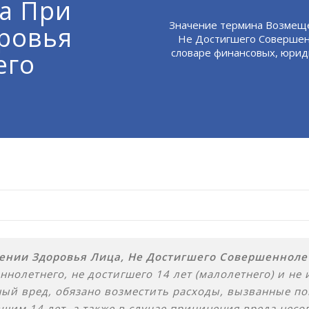
а При
Значение термина Возмещ
ровья
Не Достигшего Совершен
словаре финансовых, юрид
его
ении Здоровья Лица, Не Достигшего Совершенноле
олетнего, не достигшего 14 лет (малолетнего) и не 
ный вред, обязано возместить расходы, вызванные п
им 14 лет, а также в случае причинения вреда несо