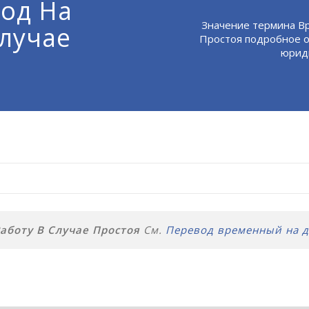
од На
Значение термина В
Случае
Простоя подробное о
юриди
аботу В Случае Простоя
См.
Перевод временный на д