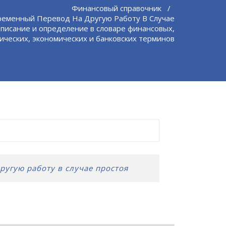
Финансовый справочник
/
ременный Перевод На Другую Работу В Случае
писание и определение в словаре финансовых,
ческих, экономических и банковских терминов
ругую работу в случае простоя