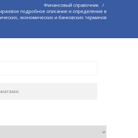
Финансовый справочник
/
иржевое подробное описание и определение в
ических, экономических и банковских терминов
умагами.