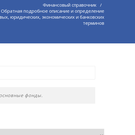
Финансовый справочник
/
 Обратная подробное описание и определение
вых, юридических, экономических и банковских
терминов
 основные фонды.