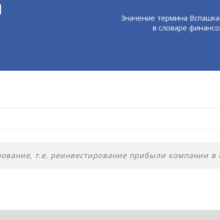
я
Значение термина Вспашка
в словаре финансо
вание, т.е. реинвестирование прибыли компании в